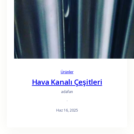
Ürünler
Hava Kanalı Çeşitleri
adafan
·
Haz 16, 2025