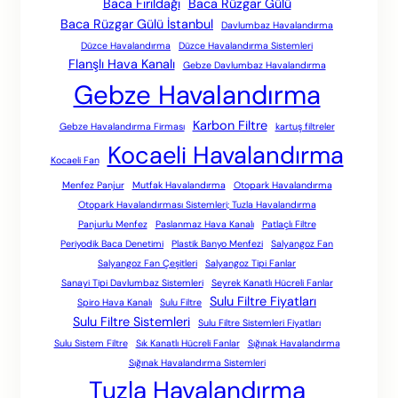
Baca Fırıldağı
Baca Rüzgar Gülü
Baca Rüzgar Gülü İstanbul
Davlumbaz Havalandırma
Düzce Havalandırma
Düzce Havalandırma Sistemleri
Flanşlı Hava Kanalı
Gebze Davlumbaz Havalandırma
Gebze Havalandırma
Karbon Filtre
Gebze Havalandırma Firması
kartuş filtreler
Kocaeli Havalandırma
Kocaeli Fan
Menfez Panjur
Mutfak Havalandırma
Otopark Havalandırma
Otopark Havalandırması Sistemleri; Tuzla Havalandırma
Panjurlu Menfez
Paslanmaz Hava Kanalı
Patlaçlı Filtre
Periyodik Baca Denetimi
Plastik Banyo Menfezi
Salyangoz Fan
Salyangoz Fan Çeşitleri
Salyangoz Tipi Fanlar
Sanayi Tipi Davlumbaz Sistemleri
Seyrek Kanatlı Hücreli Fanlar
Sulu Filtre Fiyatları
Spiro Hava Kanalı
Sulu Filtre
Sulu Filtre Sistemleri
Sulu Filtre Sistemleri Fiyatları
Sulu Sistem Filtre
Sık Kanatlı Hücreli Fanlar
Sığınak Havalandırma
Sığınak Havalandırma Sistemleri
Tuzla Havalandırma