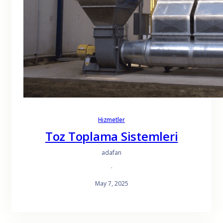
Hizmetler
Toz Toplama Sistemleri
adafan
·
May 7, 2025